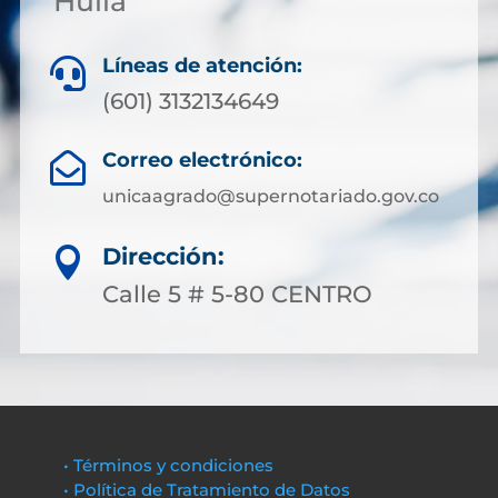
Huila
Líneas de atención:

(601) 3132134649
Correo electrónico:

unicaagrado@supernotariado.gov.co
Dirección:

Calle 5 # 5-80 CENTRO
• Términos y condiciones
• Política de Tratamiento de Datos