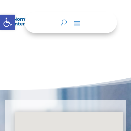
Abrir barra de herramientas
Normatividad especial que les aplique de
interés.