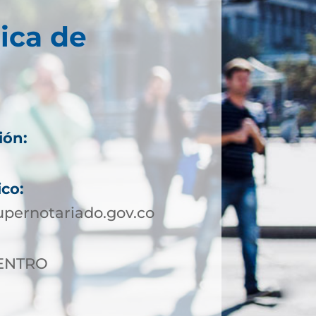
ica de
ión:
ico:
pernotariado.gov.co
CENTRO