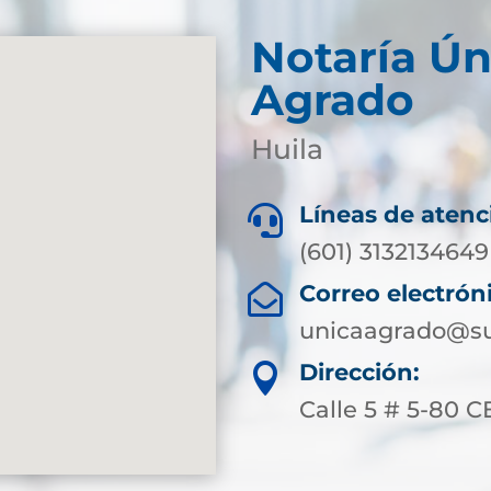
Notaría Ún
Agrado
Huila
Líneas de atenc

(601) 3132134649
Correo electrón

unicaagrado@su
Dirección:

Calle 5 # 5-80 