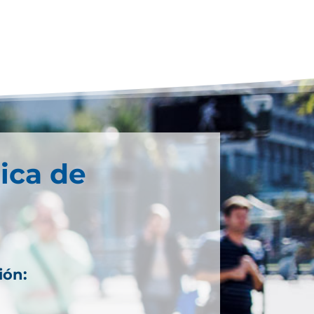
ica de
ión: