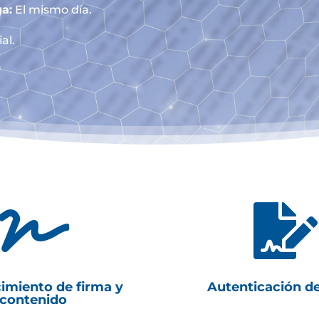
a:
El mismo día.
al.


imiento de firma y
Autenticación d
contenido