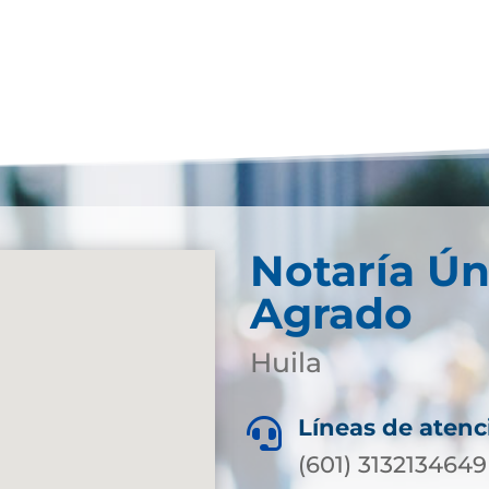
Notaría Ún
Agrado
Huila
Líneas de atenc

(601) 3132134649