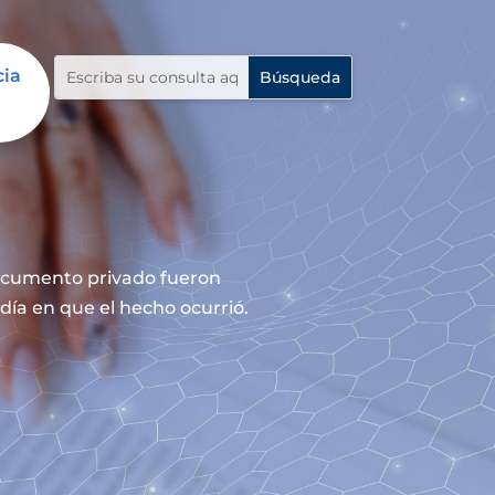
cia
documento privado fueron
día en que el hecho ocurrió.