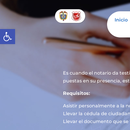
Inicio
Abrir barra de herramientas
Es cuando el notario da tes
puestas en su presencia, est
Requisitos:
Asistir personalmente a la n
Llevar la cédula de ciudadan
Llevar el documento que se 