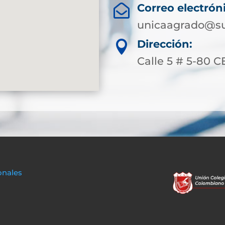
Correo electrón

unicaagrado@su
Dirección:

Calle 5 # 5-80 
onales