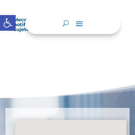
Abrir barra de herramientas
Mecanismos internos de supervisión,
notificación y vigilancia pertinente del
sujeto obligado