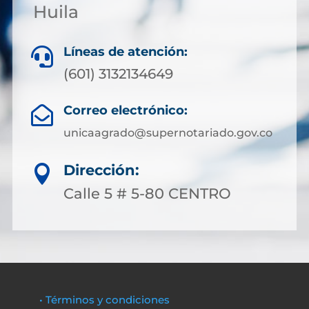
Huila
Líneas de atención:

(601) 3132134649
Correo electrónico:

unicaagrado@supernotariado.gov.co
Dirección:

Calle 5 # 5-80 CENTRO
• Términos y condiciones