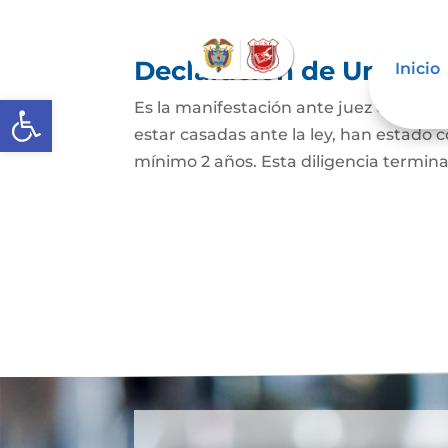
Declaración de Unión M
Inicio
Abrir barra de herramientas
Es la manifestación ante juez o notario
estar casadas ante la ley, han estado
mínimo 2 años. Esta diligencia termina c