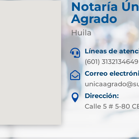
Notaría Ún
Agrado
Huila
Líneas de atenc

(601) 3132134649
Correo electrón

unicaagrado@su
Dirección:

Calle 5 # 5-80 