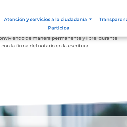
arital de Hecho
Atención y servicios a la ciudadanía
Transparen
Participa
 de la existencia de la unión entre dos personas que, si
 conviviendo de manera permanente y libre, durante
on la firma del notario en la escritura...