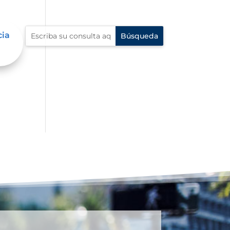
cia
n