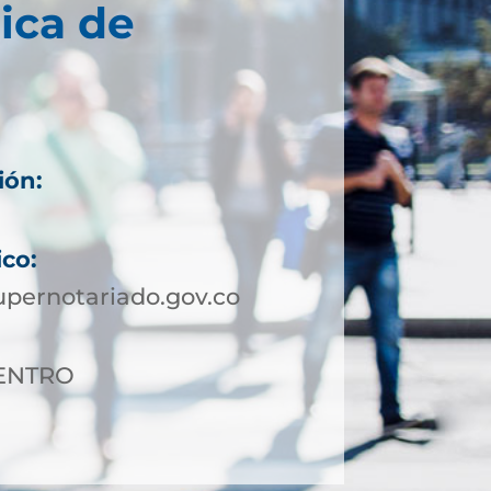
ica de
ión:
ico:
pernotariado.gov.co
CENTRO