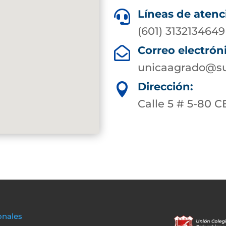
Líneas de atenc

(601) 3132134649
Correo electrón

unicaagrado@su
Dirección:

Calle 5 # 5-80 
onales