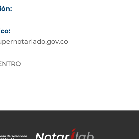
ión:
ico:
pernotariado.gov.co
CENTRO