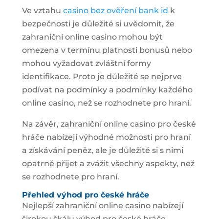
Ve vztahu
casino bez ověření bank id
k
bezpečnosti je důležité si uvědomit, že
zahraniční online casino mohou být
omezena v termínu platnosti bonusů nebo
mohou vyžadovat zvláštní formy
identifikace. Proto je důležité se nejprve
podívat na podmínky a podmínky každého
online casino, než se rozhodnete pro hraní.
Na závěr, zahraniční online casino pro české
hráče nabízejí výhodné možnosti pro hraní
a získávání peněz, ale je důležité si s nimi
opatrně přijet a zvážit všechny aspekty, než
se rozhodnete pro hraní.
Přehled výhod pro české hráče
Nejlepší zahraniční online casino nabízejí
širokou škálu výhod pro české hráče.