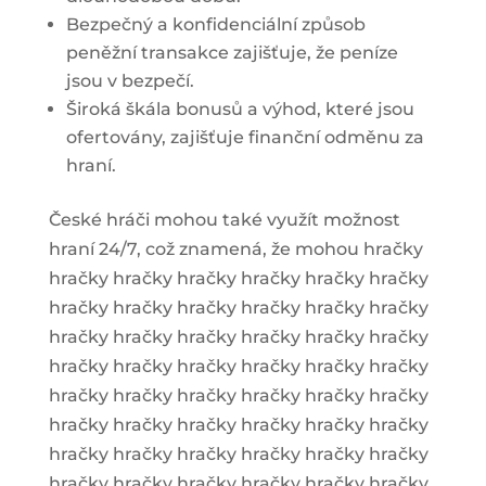
Bezpečný a konfidenciální způsob
peněžní transakce zajišťuje, že peníze
jsou v bezpečí.
Široká škála bonusů a výhod, které jsou
ofertovány, zajišťuje finanční odměnu za
hraní.
České hráči mohou také využít možnost
hraní 24/7, což znamená, že mohou hračky
hračky hračky hračky hračky hračky hračky
hračky hračky hračky hračky hračky hračky
hračky hračky hračky hračky hračky hračky
hračky hračky hračky hračky hračky hračky
hračky hračky hračky hračky hračky hračky
hračky hračky hračky hračky hračky hračky
hračky hračky hračky hračky hračky hračky
hračky hračky hračky hračky hračky hračky