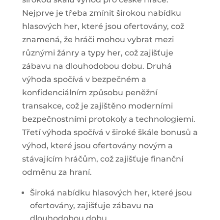
Nejprve je třeba zmínit širokou nabídku
hlasových her, které jsou ofertovány, což
znamená, že hráči mohou vybrat mezi
různými žánry a typy her, což zajišťuje
zábavu na dlouhodobou dobu. Druhá
výhoda spočívá v bezpečném a
konfidenciálním způsobu peněžní
transakce, což je zajištěno moderními
bezpečnostními protokoly a technologiemi.
Třetí výhoda spočívá v široké škále bonusů a
výhod, které jsou ofertovány novým a
stávajícím hráčům, což zajišťuje finanční
odměnu za hraní.
Široká nabídku hlasových her, které jsou
ofertovány, zajišťuje zábavu na
dlouhodobou dobu.