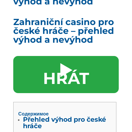
výhod a nevýhod
Zahraniční casino pro
české hráče – přehled
výhod a nevýhod
▶️
HRÁT
Содержимое
Přehled výhod pro české
hráče