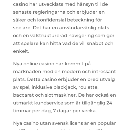
casino har utvecklats med hänsyn till de
senaste regleringarna och erbjuder en
säker och konfidensial beteckning för
spelare. Det har en användarvänlig plats
och en välstrukturerad navigering som gör
att spelare kan hitta vad de vill snabbt och
enkelt.
Nya online casino har kommit på
marknaden med en modern och intressant
plats. Detta casino erbjuder en bred utvalg
av spel, inklusive blackjack, roulette,
baccarat och slotmaskiner. De har också en
utmärkt kundservice som är tillgänglig 24
timmar per dag, 7 dagar per vecka.
Nya casino utan svensk licens är en populär