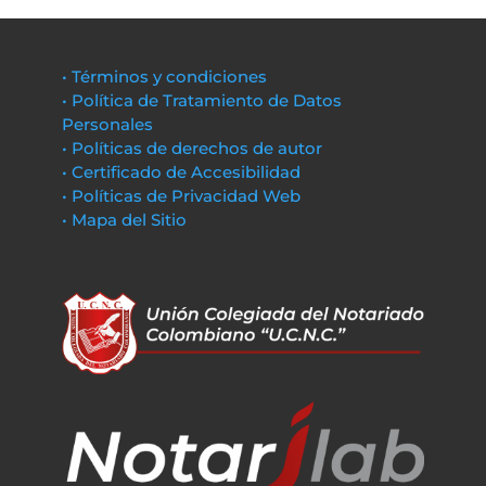
• Términos y condiciones
• Política de Tratamiento de Datos
Personales
• Políticas de derechos de autor
• Certificado de Accesibilidad
• Políticas de Privacidad Web
• Mapa del Sitio