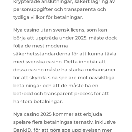
krypterade anslutningar, säkert lagring av
personuppgifter och transparenta och
tydliga villkor för betalningar.
Nya casino utan svensk licens, som kan
börja att uppträda under 2025, måste dock
följa de mest moderna
säkerhetsstandarderna för att kunna tävla
med svenska casino. Detta innebär att
dessa casino måste ha starka mekanismer
för att skydda sina spelare mot oavsiktliga
betalningar och att de måste ha en
betrodd och transparent process för att
hantera betalningar.
Nya casino 2025 kommer att erbjuda
spelare flera betalningsalternativ, inklusive
BankID, för att göra spelupplevelsen mer