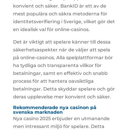
konvient och säker. BankID är ett av de
mest populära och säkra metoderna för
identitetsverifiering i Sverige, vilket gör det
en idealisk val för online-casinos.
Det är viktigt att spelare känner till dessa
säkerhetsaspekter när de väljer att spela
på online-casinos. Alla spelplattformar bör
ha tydliga och transparenta villkor för
betalningar, samt en effektiv och snabb
process för att hantera oavsiktliga
betalningar. Detta skyddar spelare och gör
deras upplevelse mer konvient och säker.
Rekommenderade nya casinon på
svenska marknaden
Nya casino 2025 erbjuder en utmanande
men intressant miljö för spelare. Detta