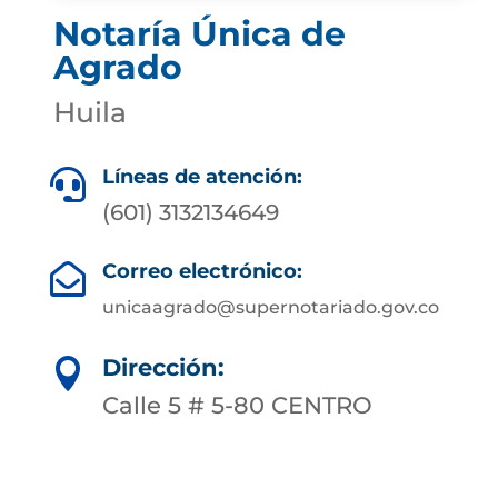
Notaría Única de
Agrado
Huila
Líneas de atención:

(601) 3132134649
Correo electrónico:

unicaagrado@supernotariado.gov.co
Dirección:

Calle 5 # 5-80 CENTRO