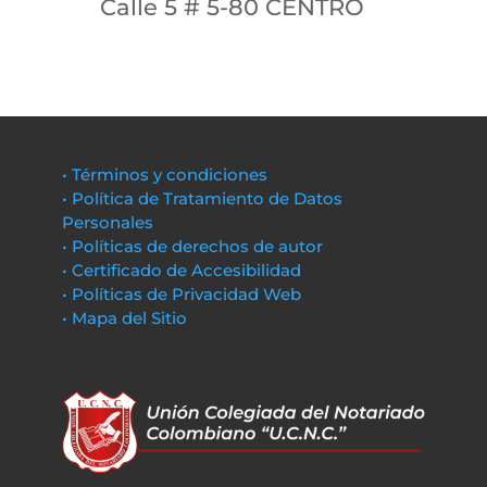
Calle 5 # 5-80 CENTRO
• Términos y condiciones
• Política de Tratamiento de Datos
Personales
• Políticas de derechos de autor
• Certificado de Accesibilidad
• Políticas de Privacidad Web
• Mapa del Sitio