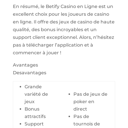
En résumé, le Betify Casino en Ligne est un
excellent choix pour les joueurs de casino
en ligne. Il offre des jeux de casino de haute
qualité, des bonus incroyables et un
support client exceptionnel. Alors, n’hésitez
pas à télécharger l’application et à
commencer à jouer !
Avantages
Desavantages
Grande
variété de
Pas de jeux de
jeux
poker en
Bonus
direct
attractifs
Pas de
Support
tournois de