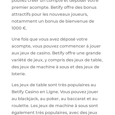
pouvez créer un compte et déposer votre
premier acompte. Betify offre des bonus
attractifs pour les nouveaux joueurs,
notamment un bonus de bienvenue de
1000 €.
Une fois que vous avez déposé votre
acompte, vous pouvez commencer à jouer
aux jeux de casino. Betify offre une grande
variété de jeux, y compris des jeux de table,
des jeux de machine à sous et des jeux de
loterie.
Les jeux de table sont très populaires au
Betify Casino en Ligne. Vous pouvez jouer
au blackjack, au poker, au baccarat et au
roulette. Les jeux de machine à sous sont
également très populaires, avec des jeux