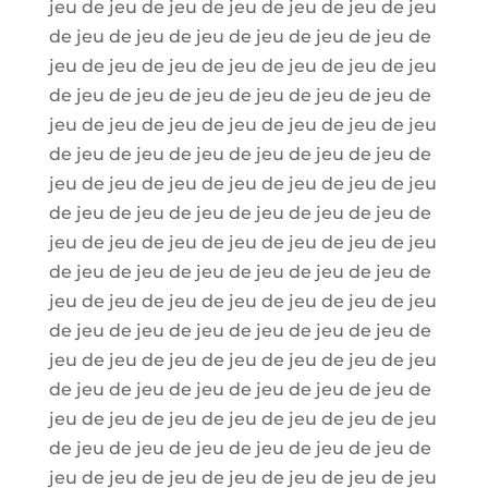
jeu de jeu de jeu de jeu de jeu de jeu de jeu
de jeu de jeu de jeu de jeu de jeu de jeu de
jeu de jeu de jeu de jeu de jeu de jeu de jeu
de jeu de jeu de jeu de jeu de jeu de jeu de
jeu de jeu de jeu de jeu de jeu de jeu de jeu
de jeu de jeu de jeu de jeu de jeu de jeu de
jeu de jeu de jeu de jeu de jeu de jeu de jeu
de jeu de jeu de jeu de jeu de jeu de jeu de
jeu de jeu de jeu de jeu de jeu de jeu de jeu
de jeu de jeu de jeu de jeu de jeu de jeu de
jeu de jeu de jeu de jeu de jeu de jeu de jeu
de jeu de jeu de jeu de jeu de jeu de jeu de
jeu de jeu de jeu de jeu de jeu de jeu de jeu
de jeu de jeu de jeu de jeu de jeu de jeu de
jeu de jeu de jeu de jeu de jeu de jeu de jeu
de jeu de jeu de jeu de jeu de jeu de jeu de
jeu de jeu de jeu de jeu de jeu de jeu de jeu