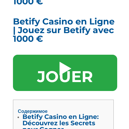
1000 €
Betify Casino en Ligne
| Jouez sur Betify avec
1000 €
▶️
JOUER
Содержимое
Betify Casino en Ligne:
Découvrez les Secrets