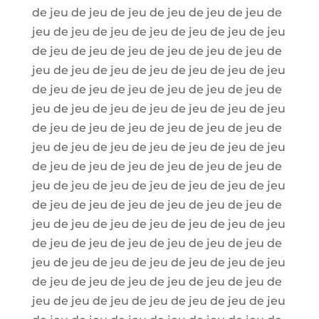
de jeu de jeu de jeu de jeu de jeu de jeu de
jeu de jeu de jeu de jeu de jeu de jeu de jeu
de jeu de jeu de jeu de jeu de jeu de jeu de
jeu de jeu de jeu de jeu de jeu de jeu de jeu
de jeu de jeu de jeu de jeu de jeu de jeu de
jeu de jeu de jeu de jeu de jeu de jeu de jeu
de jeu de jeu de jeu de jeu de jeu de jeu de
jeu de jeu de jeu de jeu de jeu de jeu de jeu
de jeu de jeu de jeu de jeu de jeu de jeu de
jeu de jeu de jeu de jeu de jeu de jeu de jeu
de jeu de jeu de jeu de jeu de jeu de jeu de
jeu de jeu de jeu de jeu de jeu de jeu de jeu
de jeu de jeu de jeu de jeu de jeu de jeu de
jeu de jeu de jeu de jeu de jeu de jeu de jeu
de jeu de jeu de jeu de jeu de jeu de jeu de
jeu de jeu de jeu de jeu de jeu de jeu de jeu