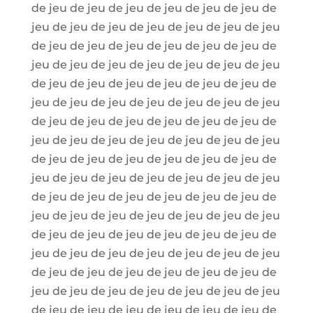
de jeu de jeu de jeu de jeu de jeu de jeu de
jeu de jeu de jeu de jeu de jeu de jeu de jeu
de jeu de jeu de jeu de jeu de jeu de jeu de
jeu de jeu de jeu de jeu de jeu de jeu de jeu
de jeu de jeu de jeu de jeu de jeu de jeu de
jeu de jeu de jeu de jeu de jeu de jeu de jeu
de jeu de jeu de jeu de jeu de jeu de jeu de
jeu de jeu de jeu de jeu de jeu de jeu de jeu
de jeu de jeu de jeu de jeu de jeu de jeu de
jeu de jeu de jeu de jeu de jeu de jeu de jeu
de jeu de jeu de jeu de jeu de jeu de jeu de
jeu de jeu de jeu de jeu de jeu de jeu de jeu
de jeu de jeu de jeu de jeu de jeu de jeu de
jeu de jeu de jeu de jeu de jeu de jeu de jeu
de jeu de jeu de jeu de jeu de jeu de jeu de
jeu de jeu de jeu de jeu de jeu de jeu de jeu
de jeu de jeu de jeu de jeu de jeu de jeu de