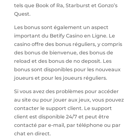
tels que Book of Ra, Starburst et Gonzo’s
Quest.
Les bonus sont également un aspect
important du Betify Casino en Ligne. Le
casino offre des bonus réguliers, y compris
des bonus de bienvenue, des bonus de
reload et des bonus de no deposit. Les
bonus sont disponibles pour les nouveaux
joueurs et pour les joueurs réguliers.
Si vous avez des problèmes pour accéder
au site ou pour jouer aux jeux, vous pouvez
contacter le support client. Le support
client est disponible 24/7 et peut être
contacté par e-mail, par téléphone ou par
chat en direct.