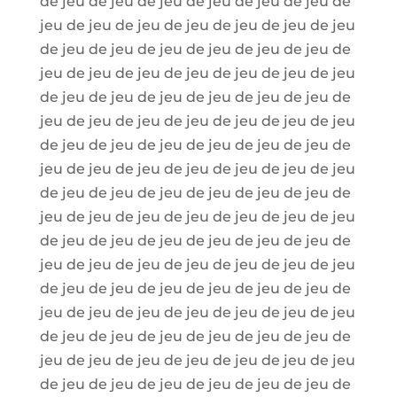
de jeu de jeu de jeu de jeu de jeu de jeu de
jeu de jeu de jeu de jeu de jeu de jeu de jeu
de jeu de jeu de jeu de jeu de jeu de jeu de
jeu de jeu de jeu de jeu de jeu de jeu de jeu
de jeu de jeu de jeu de jeu de jeu de jeu de
jeu de jeu de jeu de jeu de jeu de jeu de jeu
de jeu de jeu de jeu de jeu de jeu de jeu de
jeu de jeu de jeu de jeu de jeu de jeu de jeu
de jeu de jeu de jeu de jeu de jeu de jeu de
jeu de jeu de jeu de jeu de jeu de jeu de jeu
de jeu de jeu de jeu de jeu de jeu de jeu de
jeu de jeu de jeu de jeu de jeu de jeu de jeu
de jeu de jeu de jeu de jeu de jeu de jeu de
jeu de jeu de jeu de jeu de jeu de jeu de jeu
de jeu de jeu de jeu de jeu de jeu de jeu de
jeu de jeu de jeu de jeu de jeu de jeu de jeu
de jeu de jeu de jeu de jeu de jeu de jeu de