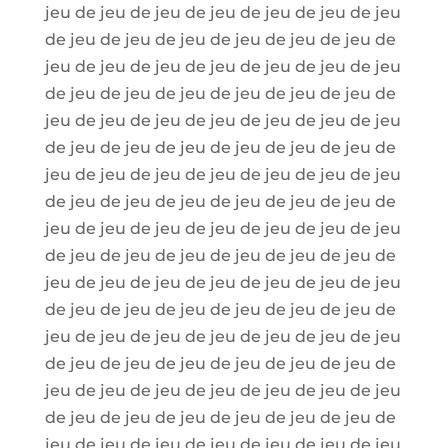
jeu de jeu de jeu de jeu de jeu de jeu de jeu
de jeu de jeu de jeu de jeu de jeu de jeu de
jeu de jeu de jeu de jeu de jeu de jeu de jeu
de jeu de jeu de jeu de jeu de jeu de jeu de
jeu de jeu de jeu de jeu de jeu de jeu de jeu
de jeu de jeu de jeu de jeu de jeu de jeu de
jeu de jeu de jeu de jeu de jeu de jeu de jeu
de jeu de jeu de jeu de jeu de jeu de jeu de
jeu de jeu de jeu de jeu de jeu de jeu de jeu
de jeu de jeu de jeu de jeu de jeu de jeu de
jeu de jeu de jeu de jeu de jeu de jeu de jeu
de jeu de jeu de jeu de jeu de jeu de jeu de
jeu de jeu de jeu de jeu de jeu de jeu de jeu
de jeu de jeu de jeu de jeu de jeu de jeu de
jeu de jeu de jeu de jeu de jeu de jeu de jeu
de jeu de jeu de jeu de jeu de jeu de jeu de
jeu de jeu de jeu de jeu de jeu de jeu de jeu