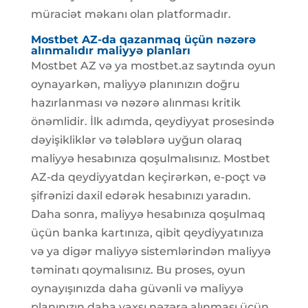
müraciət məkanı olan platformadır.
Mostbet AZ-da qazanmaq üçün nəzərə
alınmalıdır maliyyə planları
Mostbet AZ və ya mostbet.az saytında oyun
oynayarkən, maliyyə planınızın doğru
hazırlanması və nəzərə alınması kritik
önəmlidir. İlk adımda, qeydiyyat prosesində
dəyişikliklər və tələblərə uyğun olaraq
maliyyə hesabınıza qoşulmalısınız. Mostbet
AZ-da qeydiyyatdan keçirərkən, e-poçt və
şifrənizi daxil edərək hesabınızı yaradın.
Daha sonra, maliyyə hesabınıza qoşulmaq
üçün banka kartınıza, qibit qeydiyyatınıza
və ya digər maliyyə sistemlərindən maliyyə
təminatı qoymalısınız. Bu proses, oyun
oynayışınızda daha güvənli və maliyyə
planınızın daha yaxşı nəzərə alınması üçün