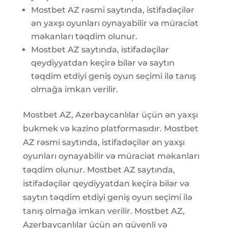
Mostbet AZ rəsmi saytında, istifadəçilər
ən yaxşı oyunları oynayabilir və müraciət
məkanları təqdim olunur.
Mostbet AZ saytında, istifadəçilər
qeydiyyatdan keçirə bilər və saytın
təqdim etdiyi geniş oyun seçimi ilə tanış
olmağa imkan verilir.
Mostbet AZ, Azerbaycanlılar üçün ən yaxşı
bukmek və kazino platformasıdır. Mostbet
AZ rəsmi saytında, istifadəçilər ən yaxşı
oyunları oynayabilir və müraciət məkanları
təqdim olunur. Mostbet AZ saytında,
istifadəçilər qeydiyyatdan keçirə bilər və
saytın təqdim etdiyi geniş oyun seçimi ilə
tanış olmağa imkan verilir. Mostbet AZ,
Azerbaycanlılar üçün ən güvenli və