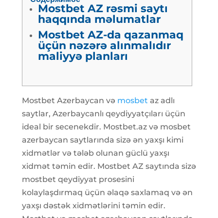
Mostbet AZ rəsmi saytı
haqqında məlumatlar
Mostbet AZ-da qazanmaq
üçün nəzərə alınmalıdır
maliyyə planları
Mostbet Azerbaycan və
mosbet
az adlı
saytlar, Azerbaycanlı qeydiyyatçıları üçün
ideal bir secenekdir. Mostbet.az və mosbet
azerbaycan saytlarında sizə ən yaxşı kimi
xidmətlər və tələb olunan güclü yaxşı
xidmət təmin edir. Mostbet AZ saytında sizə
mostbet qeydiyyat prosesini
kolaylaşdırmaq üçün əlaqə saxlamaq və ən
yaxşı dəstək xidmətlərini təmin edir.