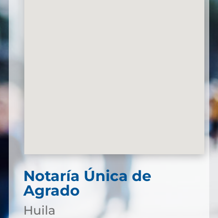
Notaría Única de
Agrado
Huila