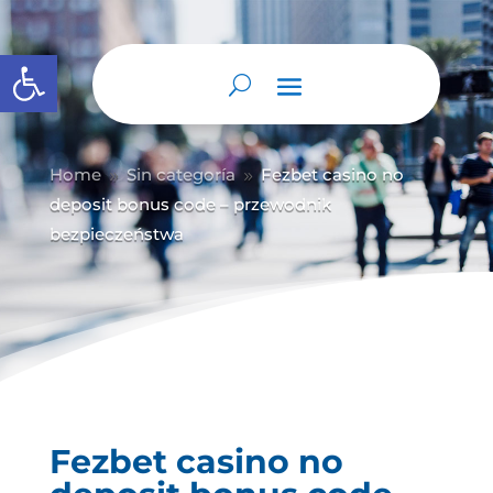
Abrir barra de herramientas
Home
Sin categoría
Fezbet casino no
9
9
deposit bonus code – przewodnik
bezpieczeństwa
Fezbet casino no