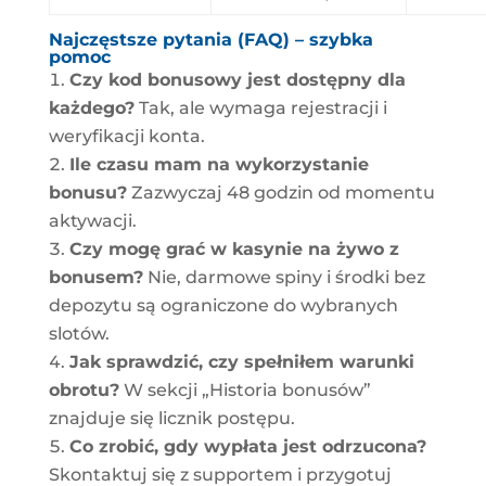
Najczęstsze pytania (FAQ) – szybka
pomoc
Czy kod bonusowy jest dostępny dla
każdego?
Tak, ale wymaga rejestracji i
weryfikacji konta.
Ile czasu mam na wykorzystanie
bonusu?
Zazwyczaj 48 godzin od momentu
aktywacji.
Czy mogę grać w kasynie na żywo z
bonusem?
Nie, darmowe spiny i środki bez
depozytu są ograniczone do wybranych
slotów.
Jak sprawdzić, czy spełniłem warunki
obrotu?
W sekcji „Historia bonusów”
znajduje się licznik postępu.
Co zrobić, gdy wypłata jest odrzucona?
Skontaktuj się z supportem i przygotuj