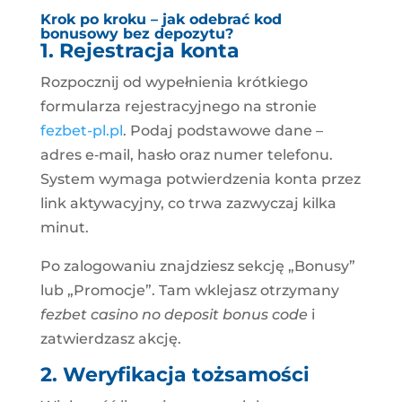
Krok po kroku – jak odebrać kod
bonusowy bez depozytu?
1. Rejestracja konta
Rozpocznij od wypełnienia krótkiego
formularza rejestracyjnego na stronie
fezbet-pl.pl
. Podaj podstawowe dane –
adres e‑mail, hasło oraz numer telefonu.
System wymaga potwierdzenia konta przez
link aktywacyjny, co trwa zazwyczaj kilka
minut.
Po zalogowaniu znajdziesz sekcję „Bonusy”
lub „Promocje”. Tam wklejasz otrzymany
fezbet casino no deposit bonus code
i
zatwierdzasz akcję.
2. Weryfikacja tożsamości