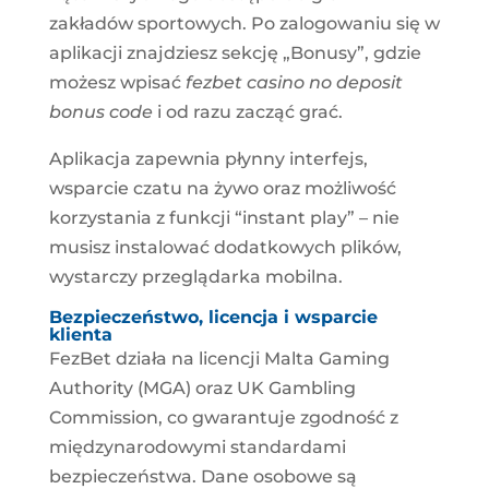
zakładów sportowych. Po zalogowaniu się w
aplikacji znajdziesz sekcję „Bonusy”, gdzie
możesz wpisać
fezbet casino no deposit
bonus code
i od razu zacząć grać.
Aplikacja zapewnia płynny interfejs,
wsparcie czatu na żywo oraz możliwość
korzystania z funkcji “instant play” – nie
musisz instalować dodatkowych plików,
wystarczy przeglądarka mobilna.
Bezpieczeństwo, licencja i wsparcie
klienta
FezBet działa na licencji Malta Gaming
Authority (MGA) oraz UK Gambling
Commission, co gwarantuje zgodność z
międzynarodowymi standardami
bezpieczeństwa. Dane osobowe są