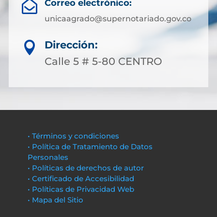
Correo electrónico:

unicaagrado@supernotariado.gov.co
Dirección:

Calle 5 # 5-80 CENTRO
• Términos y condiciones
• Política de Tratamiento de Datos
Personales
• Políticas de derechos de autor
• Certificado de Accesibilidad
• Políticas de Privacidad Web
• Mapa del Sitio