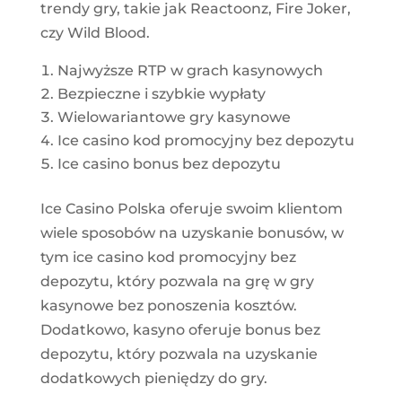
trendy gry, takie jak Reactoonz, Fire Joker,
czy Wild Blood.
Najwyższe RTP w grach kasynowych
Bezpieczne i szybkie wypłaty
Wielowariantowe gry kasynowe
Ice casino kod promocyjny bez depozytu
Ice casino bonus bez depozytu
Ice Casino Polska oferuje swoim klientom
wiele sposobów na uzyskanie bonusów, w
tym ice casino kod promocyjny bez
depozytu, który pozwala na grę w gry
kasynowe bez ponoszenia kosztów.
Dodatkowo, kasyno oferuje bonus bez
depozytu, który pozwala na uzyskanie
dodatkowych pieniędzy do gry.