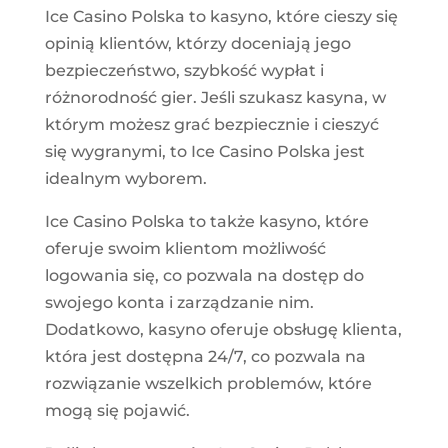
Ice Casino Polska to kasyno, które cieszy się
opinią klientów, którzy doceniają jego
bezpieczeństwo, szybkość wypłat i
różnorodność gier. Jeśli szukasz kasyna, w
którym możesz grać bezpiecznie i cieszyć
się wygranymi, to Ice Casino Polska jest
idealnym wyborem.
Ice Casino Polska to także kasyno, które
oferuje swoim klientom możliwość
logowania się, co pozwala na dostęp do
swojego konta i zarządzanie nim.
Dodatkowo, kasyno oferuje obsługę klienta,
która jest dostępna 24/7, co pozwala na
rozwiązanie wszelkich problemów, które
mogą się pojawić.