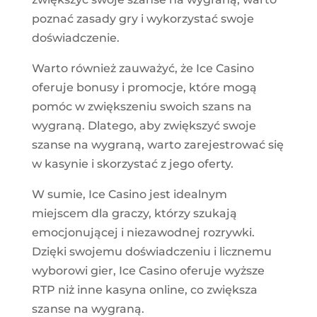
poznać zasady gry i wykorzystać swoje
doświadczenie.
Warto również zauważyć, że Ice Casino
oferuje bonusy i promocje, które mogą
pomóc w zwiększeniu swoich szans na
wygraną. Dlatego, aby zwiększyć swoje
szanse na wygraną, warto zarejestrować się
w kasynie i skorzystać z jego oferty.
W sumie, Ice Casino jest idealnym
miejscem dla graczy, którzy szukają
emocjonującej i niezawodnej rozrywki.
Dzięki swojemu doświadczeniu i licznemu
wyborowi gier, Ice Casino oferuje wyższe
RTP niż inne kasyna online, co zwiększa
szanse na wygraną.