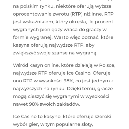
na polskim rynku, niektóre oferują wyższe
oprocentowanie zwrotu (RTP) niż inne. RTP
jest wskaźnikiem, który określa, ile procent
wygranych pieniędzy wraca do graczy w
formie wygranej. Warto więc poznać, które
kasyna oferują najwyższe RTP, aby
zwiększyć swoje szanse na wygraną.
Wśród kasyn online, które działają w Polsce,
najwyższe RTP oferuje Ice Casino. Oferuje
ono RTP w wysokości 98%, co jest jednym z
najwyższych na rynku. Dzięki temu, gracze
mogą cieszyć się wygranymi w wysokości
nawet 98% swoich zakładów.
Ice Casino to kasyno, które oferuje szeroki
wybór gier, w tym popularne sloty,