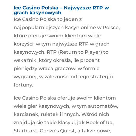
Ice Casino Polska – Najwyższe RTP w
grach kasynowych
Ice Casino Polska to jeden z
najpopularniejszych kasyn online w Polsce,
które oferuje swoim klientom wiele
korzyści, w tym najwyższe RTP w grach
kasynowych. RTP (Return to Player) to
wskaźnik, który określa, ile procent
pieniędzy wraca graczowi w formie
wygranej, w zależności od jego strategii i
fortuny.
Ice Casino Polska oferuje swoim klientom
wiele gier kasynowych, w tym automatów,
karcianek, ruletek i innych. Wśród nich
znajdują się takie klasyki, jak Book of Ra,
Starburst, Gonzo’s Quest, a także nowe,