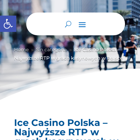
Abrir barra de herramientas
Home
Sin categoría
Ice Casino Polska –
9
9
Najwyższe RTP w grach kasynowych w Polsce
Ice Casino Polska –
Najwyższe RTP w