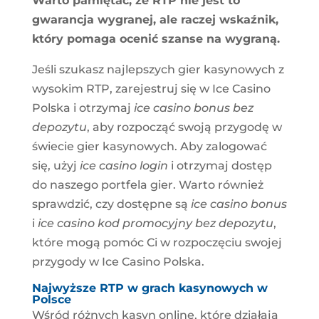
Warto pamiętać, że RTP nie jest to
gwarancja wygranej, ale raczej wskaźnik,
który pomaga ocenić szanse na wygraną.
Jeśli szukasz najlepszych gier kasynowych z
wysokim RTP, zarejestruj się w Ice Casino
Polska i otrzymaj
ice casino bonus bez
depozytu
, aby rozpocząć swoją przygodę w
świecie gier kasynowych. Aby zalogować
się, użyj
ice casino login
i otrzymaj dostęp
do naszego portfela gier. Warto również
sprawdzić, czy dostępne są
ice casino bonus
i
ice casino kod promocyjny bez depozytu
,
które mogą pomóc Ci w rozpoczęciu swojej
przygody w Ice Casino Polska.
Najwyższe RTP w grach kasynowych w
Polsce
Wśród różnych kasyn online, które działają