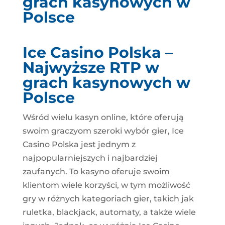
grach kasynowych w
Polsce
Ice Casino Polska –
Najwyższe RTP w
grach kasynowych w
Polsce
Wśród wielu kasyn online, które oferują
swoim graczyom szeroki wybór gier, Ice
Casino Polska jest jednym z
najpopularniejszych i najbardziej
zaufanych. To kasyno oferuje swoim
klientom wiele korzyści, w tym możliwość
gry w różnych kategoriach gier, takich jak
ruletka, blackjack, automaty, a także wiele