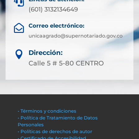

(601) 3132134649
Correo electrónico:

unicaagrado@supernotariado.gov.co
Dirección:

Calle 5 # 5-80 CENTRO
• Términos y condiciones
• Política de Tratamiento de Datos
Personales
• Políticas de derechos de autor
• Certificado de Accesibilidad