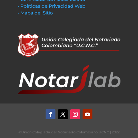
• Políticas de Privacidad Web
• Mapa del Sitio
©Unión Colegiada del Notariado Colombiano UCNC | 2022