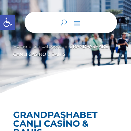
Abrir barra de herramientas
Home
Sin categoría
GRANDPASHABET
9
9
CANLI CASİNO & BAHİS
GRANDPASHABET
CANLI CASİNO &