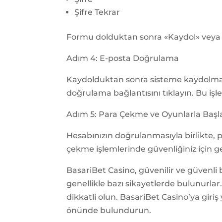
Şifre Tekrar
Formu dolduktan sonra «Kaydol» veya 
Adım 4: E-posta Doğrulama
Kaydolduktan sonra sisteme kaydolma e-
doğrulama bağlantısını tıklayın. Bu iş
Adım 5: Para Çekme ve Oyunlarla Başl
Hesabınızın doğrulanmasıyla birlikte, p
çekme işlemlerinde güvenliğiniz için ger
BasariBet Casino, güvenilir ve güvenli 
genellikle bazı sikayetlerde bulunurlar
dikkatli olun. BasariBet Casino’ya giri
önünde bulundurun.