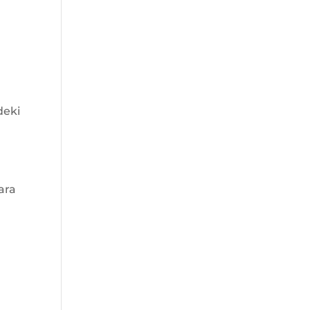
deki
ara