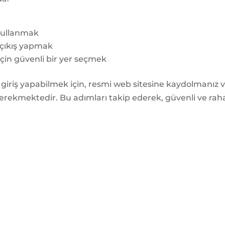
 kullanmak
k çıkış yapmak
 için güvenli bir yer seçmek
e giriş yapabilmek için, resmi web sitesine kaydolmanız 
gerekmektedir. Bu adımları takip ederek, güvenli ve rah