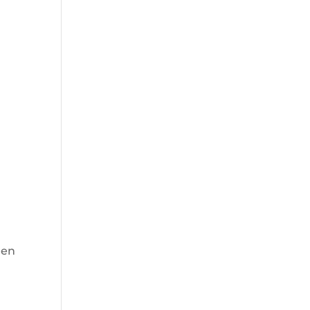
den
a