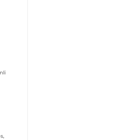
nli
e
s,