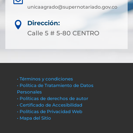
unicaagrado@supernotariado.gov.co
Dirección:

Calle 5 # 5-80 CENTRO
• Términos y condiciones
• Política de Tratamiento de Datos
Personales
• Políticas de derechos de autor
• Certificado de Accesibilidad
• Políticas de Privacidad Web
• Mapa del Sitio