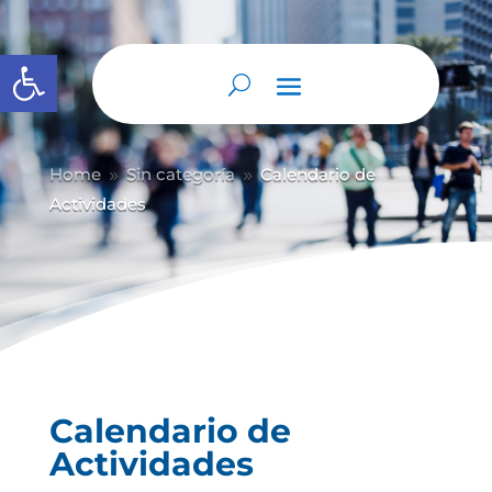
Abrir barra de herramientas
Home
Sin categoría
Calendario de
9
9
Actividades
Calendario de
Actividades