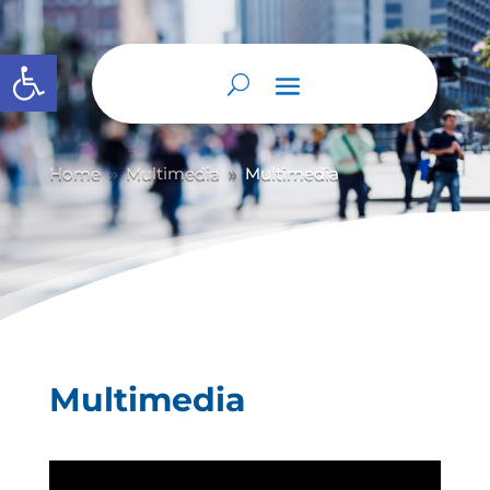
Abrir barra de herramientas
Home
Multimedia
Multimedia
9
9
Multimedia