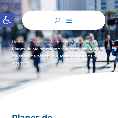
Abrir barra de herramientas
Home
Planes de Mejoramiento vigentes
9
9
Planes de Mejoramiento vigentes exigidos por
los entes de control o auditoría externos o
internos.
Planes de