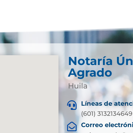
Notaría Ún
Agrado
Huila
Líneas de atenc

(601) 3132134649
Correo electrón
