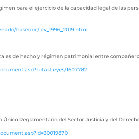
égimen para el ejercicio de la capacidad legal de las p
senado/basedoc/ley_1996_2019.html
aritales de hecho y régimen patrimonial entre compañe
ewDocument.asp?ruta=Leyes/1607782
o Único Reglamentario del Sector Justicia y del Derech
ewDocument.asp?id=30019870