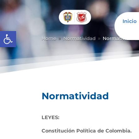
Inicio
Abrir barra de herramientas
Home
Normatividad
Normatividad
9
9
Normatividad
LEYES:
Constitución Política de Colombia.