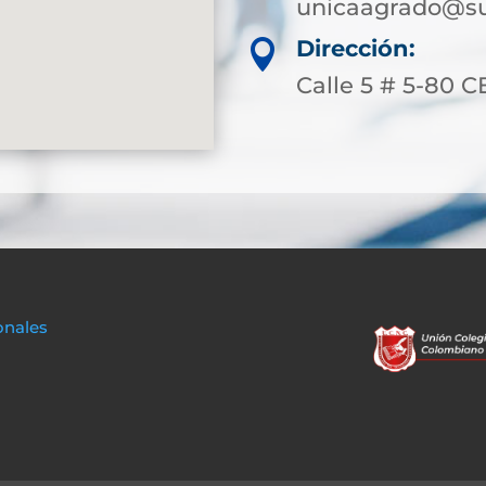
unicaagrado@su
Dirección:

Calle 5 # 5-80 
onales