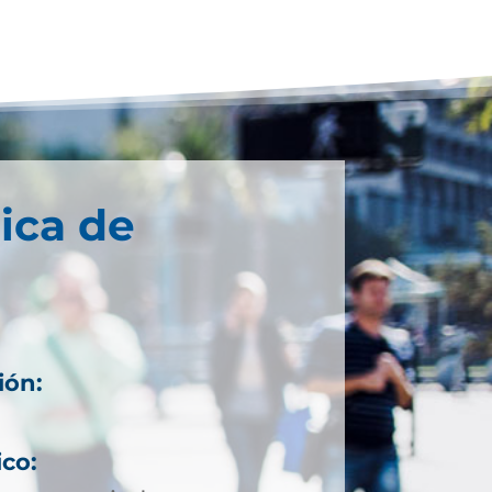
ica de
ión:
ico: